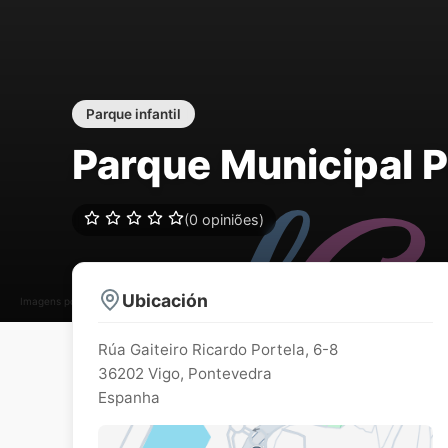
Parque infantil
Parque Municipal P
(0 opiniões)
Ubicación
Imagens podem estar sujeitos a direitos de autor
Rúa Gaiteiro Ricardo Portela, 6-8
36202
Vigo
,
Pontevedra
Espanha