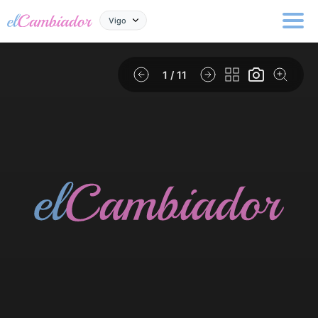
Vigo
1
/ 11