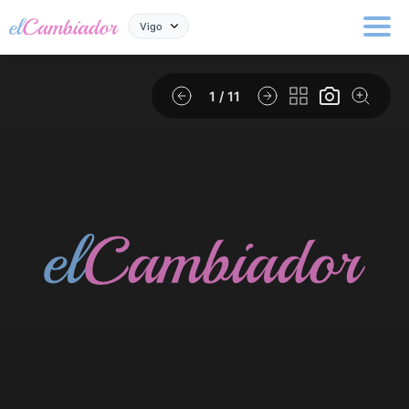
Vigo
1
/ 11