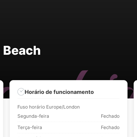
e Beach
Horário de funcionamento
Fuso horário Europe/London
Segunda-feira
Fechado
Terça-feira
Fechado