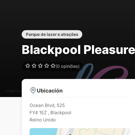
Parque de lazer e atrações
Blackpool Pleasur
(0 opiniões)
Ubicación
Imagens podem estar sujeitos a direitos de autor
Ocean Blvd, 525
FY4 1EZ
,
Blackpool
Reino Unido