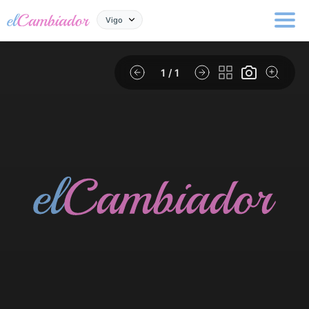
Vigo
1
/ 1