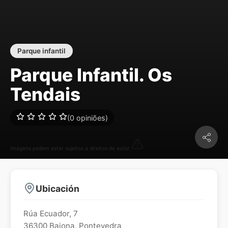
Parque infantil
Parque Infantil. Os
Tendais
(0 opiniões)
Imagens podem estar sujeitos a direitos de autor
Ubicación
Rúa Ecuador, 7
36300
Baiona
,
Pontevedra