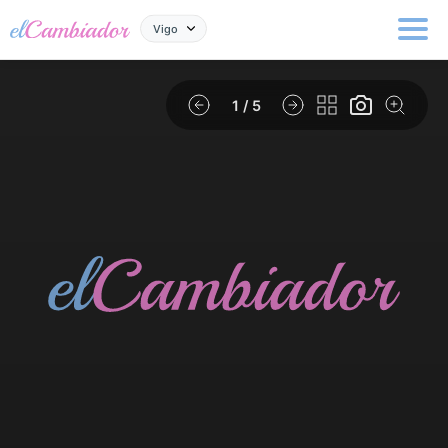
Vigo
1
/ 5