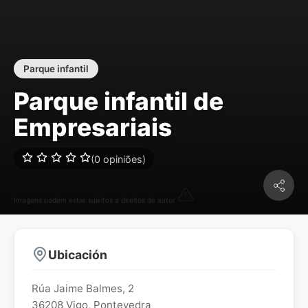
Parque infantil
Parque infantil de
Empresariais
(0 opiniões)
Imagens podem estar sujeitos a direitos de autor
Ubicación
Rúa Jaime Balmes, 2
36208
Vigo
,
Pontevedra