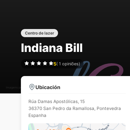
Centro de lazer
Indiana Bill
5
(
1
opiniões)
Ubicación
Imagens podem estar sujeitos a direitos de autor
Rúa Damas Apostólicas, 15
36370
San Pedro da Ramallosa
,
Pontevedra
Espanha