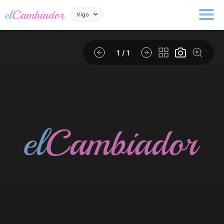
Vigo
1
/ 1