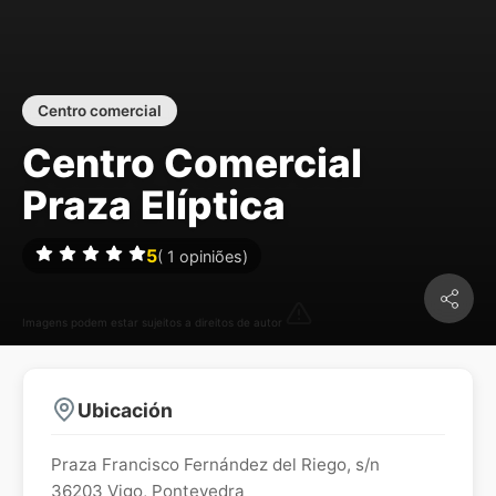
Centro comercial
Centro Comercial
Praza Elíptica
5
(
1
opiniões)
Imagens podem estar sujeitos a direitos de autor
Ubicación
Praza Francisco Fernández del Riego, s/n
36203
Vigo
,
Pontevedra