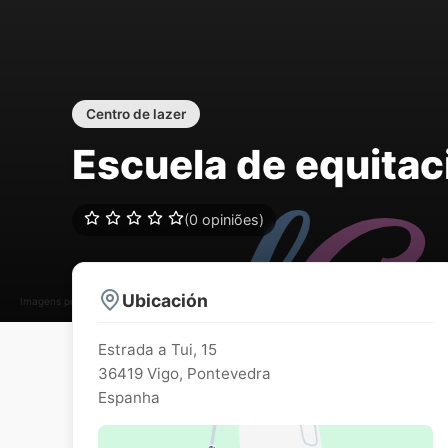
Centro de lazer
Escuela de equita
(0 opiniões)
Ubicación
Imagens podem estar sujeitos a direitos de autor
Estrada a Tui, 15
36419
Vigo
,
Pontevedra
Espanha