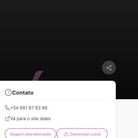
Contato
+34 881 87 83 86
Vá para o site deles
Sugerir uma alteração
Denunciar Local