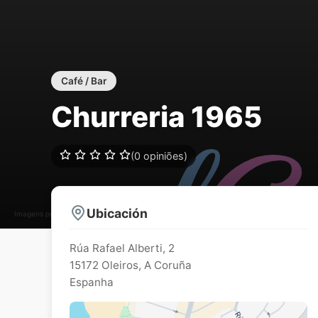
Café / Bar
Churreria 1965
(0 opiniões)
Ubicación
Imagens podem estar sujeitos a direitos de autor
Rúa Rafael Alberti, 2
15172
Oleiros
,
A Coruña
Espanha