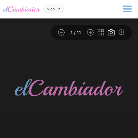
Vigo
1
/ 11