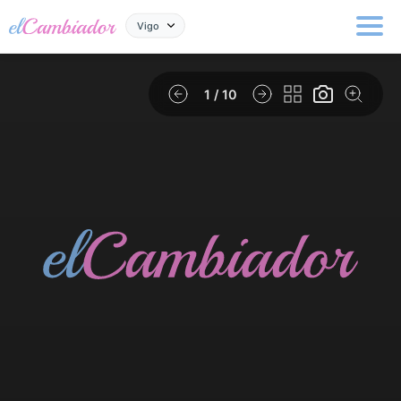
Vigo
1
/ 10