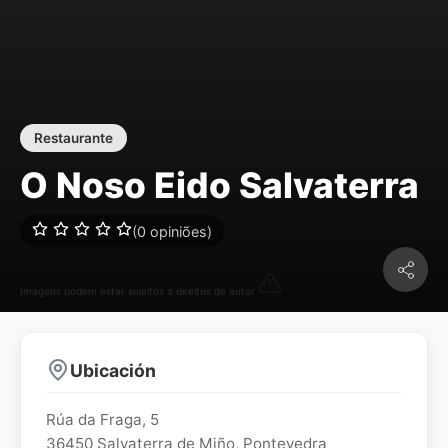
Restaurante
O Noso Eido Salvaterra
(0 opiniões)
Imagens podem estar sujeitos a direitos de autor
Ubicación
Rúa da Fraga, 5
36450
Salvaterra de Miño
,
Pontevedra