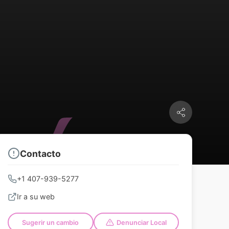
Contacto
+1 407-939-5277
Ir a su web
Sugerir un cambio
Denunciar Local