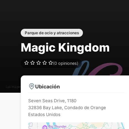
Parque de ocio y atracciones
Magic Kingdom
(0 opiniones)
Ubicación
Las imágenes pueden estar sujetas a derechos de autor
Seven Seas Drive, 1180
32836
Bay Lake
,
Condado de Orange
Estados Unidos