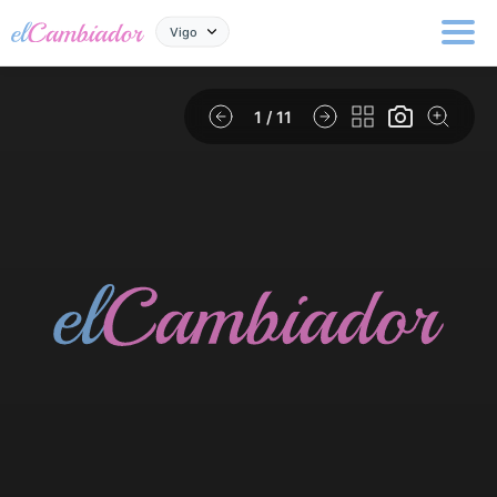
Vigo
1
/ 11