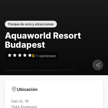
Parque de ocio y atracciones
Aquaworld Resort
Budapest
5
(
1
opiniones)
Las imágenes pueden estar sujetas a derechos de autor
Ubicación
Íves út, 16
1044
Budapest
,