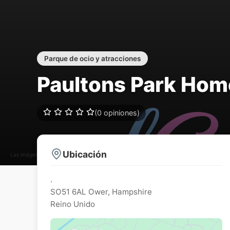
Parque de ocio y atracciones
Paultons Park Hom
(0 opiniones)
Ubicación
Las imágenes pueden estar sujetas a derechos de autor
.
SO51 6AL
Ower
,
Hampshire
Reino Unido