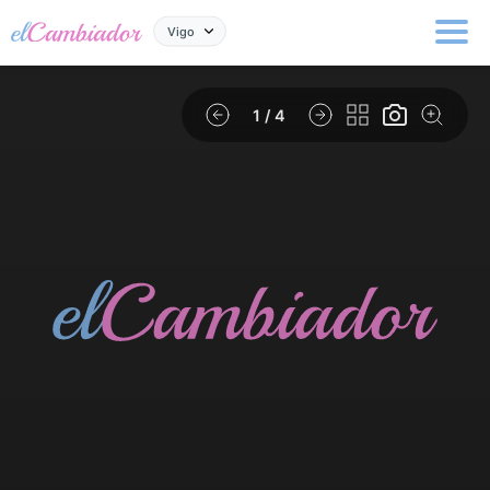
Vigo
1
/ 4