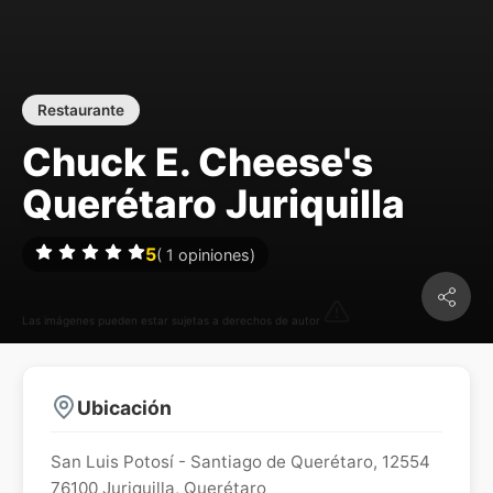
Restaurante
Chuck E. Cheese's
Querétaro Juriquilla
5
(
1
opiniones)
Las imágenes pueden estar sujetas a derechos de autor
Ubicación
San Luis Potosí - Santiago de Querétaro, 12554
76100
Juriquilla
,
Querétaro