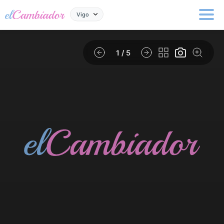
Vigo
1
/ 5