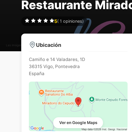
Restaurante Mirad
5
(
1
opiniones)
Ubicación
Las imágenes pueden estar sujetas a derechos de autor
Camiño e 14 Valadares, 1D
36315
Vigo
,
Pontevedra
España
Ver en Google Maps