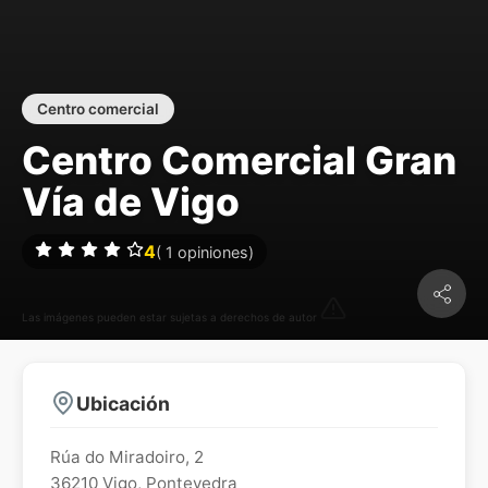
Centro comercial
Centro Comercial Gran
Vía de Vigo
4
(
1
opiniones)
Las imágenes pueden estar sujetas a derechos de autor
Ubicación
Rúa do Miradoiro, 2
36210
Vigo
,
Pontevedra