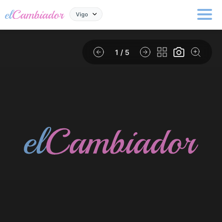
Vigo
1
/ 5