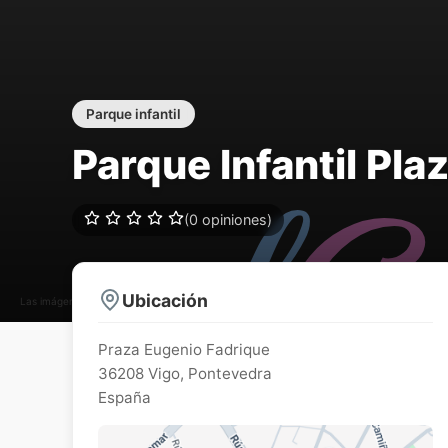
Parque infantil
Parque Infantil Pl
(0 opiniones)
Ubicación
Las imágenes pueden estar sujetas a derechos de autor
Praza Eugenio Fadrique
36208
Vigo
,
Pontevedra
España