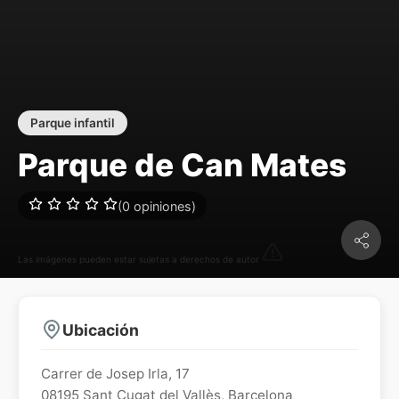
Parque infantil
Parque de Can Mates
(0 opiniones)
Las imágenes pueden estar sujetas a derechos de autor
Ubicación
Carrer de Josep Irla, 17
08195
Sant Cugat del Vallès
,
Barcelona