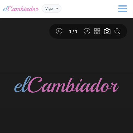
Vigo
1
/ 1