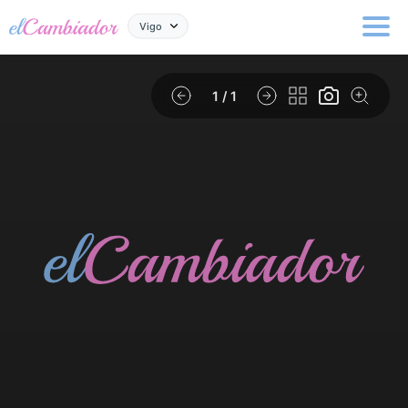
Vigo
1
/ 1