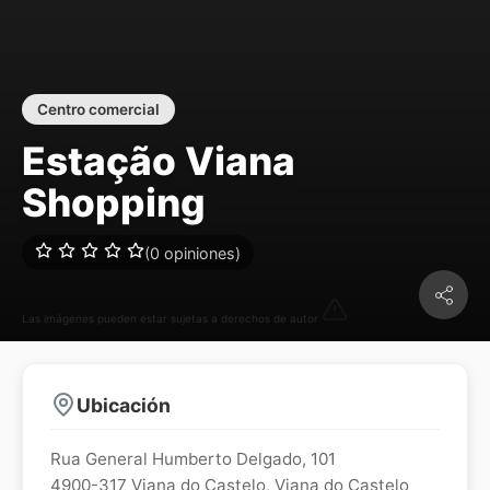
Centro comercial
Estação Viana
Shopping
(0 opiniones)
Las imágenes pueden estar sujetas a derechos de autor
Ubicación
Rua General Humberto Delgado, 101
4900-317
Viana do Castelo
,
Viana do Castelo