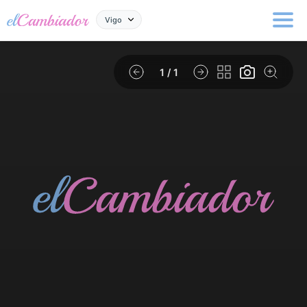
Vigo
1
/ 1