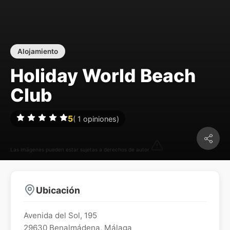
Alojamiento
Holiday World Beach
Club
5
(
1
opiniones)
Las imágenes pueden estar sujetas a derechos de autor
Ubicación
Avenida del Sol, 195
29630
Benalmádena
,
Málaga