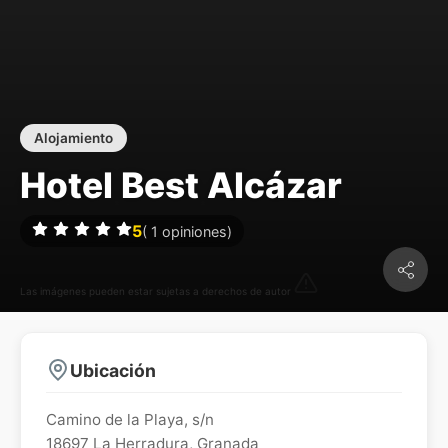
Alojamiento
Hotel Best Alcázar
5
(
1
opiniones)
Las imágenes pueden estar sujetas a derechos de autor
Ubicación
Camino de la Playa, s/n
18697
La Herradura
,
Granada