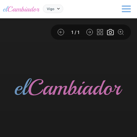
Vigo
1
/ 1