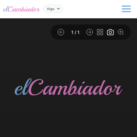
Vigo
1
/ 1