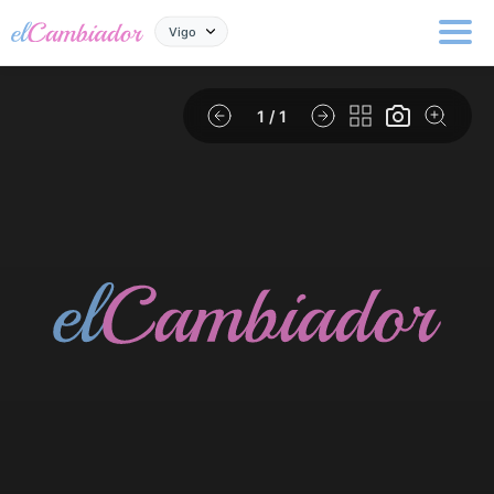
Vigo
1
/ 1