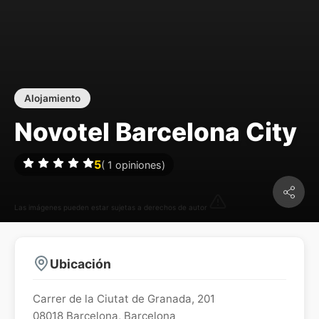
Alojamiento
Novotel Barcelona City
5
(
1
opiniones)
Las imágenes pueden estar sujetas a derechos de autor
Ubicación
Carrer de la Ciutat de Granada, 201
08018
Barcelona
,
Barcelona