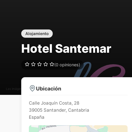
Alojamiento
Hotel Santemar
(0 opiniones)
Ubicación
Las imágenes pueden estar sujetas a derechos de autor
Calle Joaquín Costa, 28
39005
Santander
,
Cantabria
España