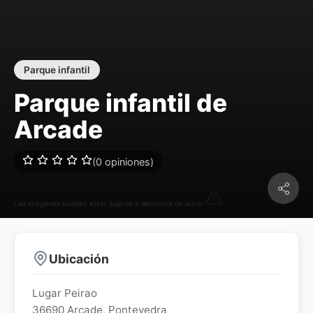
Parque infantil
Parque infantil de
Arcade
(0 opiniones)
Las imágenes pueden estar sujetas a derechos de autor
Ubicación
Lugar Peirao
36690
Arcade
,
Pontevedra