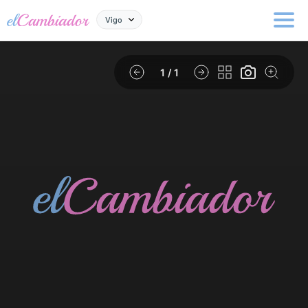
Vigo
1
/ 1