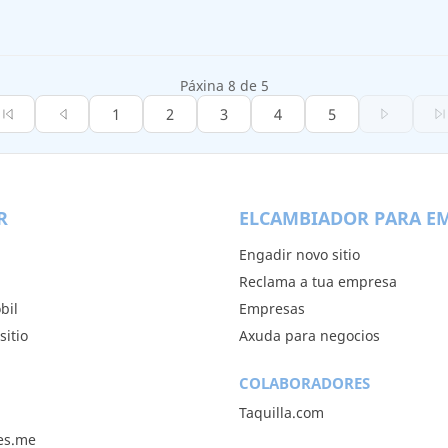
Páxina 8 de 5
1
2
3
4
5
R
ELCAMBIADOR PARA E
Engadir novo sitio
Reclama a tua empresa
bil
Empresas
sitio
Axuda para negocios
COLABORADORES
Taquilla.com
les.me