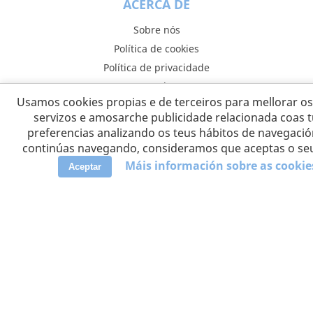
ACERCA DE
Sobre nós
Política de cookies
Política de privacidade
Termos de uso
Usamos cookies propias e de terceiros para mellorar o
Contactar
servizos e amosarche publicidade relacionada coas 
Eliminar conta
preferencias analizando os teus hábitos de navegació
continúas navegando, consideramos que aceptas o se
Máis información sobre as cookie
Aceptar
DESCUBRIR
Axuda
Pais expertos
Aplicación móbil
Engadir novo sitio
ASOCIADOS
Educateka.es