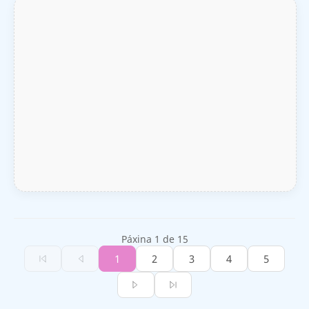
Páxina 1 de 15
1
2
3
4
5