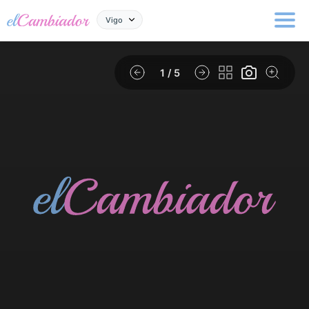
Vigo
1
/ 5