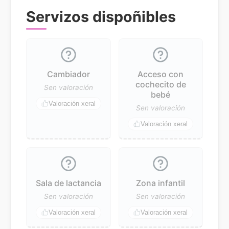
Servizos dispoñibles
Cambiador
Acceso con
cochecito de
Sen valoración
bebé
Valoración xeral
Sen valoración
Valoración xeral
Sala de lactancia
Zona infantil
Sen valoración
Sen valoración
Valoración xeral
Valoración xeral