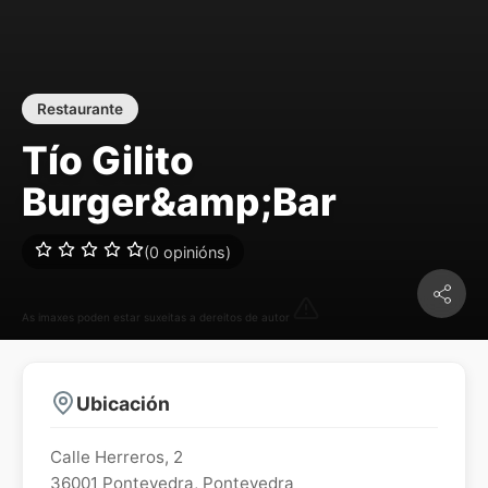
Restaurante
Tío Gilito
Burger&amp;Bar
(0 opinións)
As imaxes poden estar suxeitas a dereitos de autor
Ubicación
Calle Herreros, 2
36001
Pontevedra
,
Pontevedra