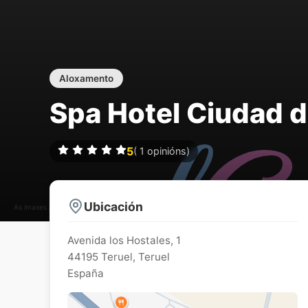
Aloxamento
Spa Hotel Ciudad d
5
(
1
opinións)
Ubicación
As imaxes poden estar suxeitas a dereitos de autor
Avenida los Hostales, 1
44195
Teruel
,
Teruel
España