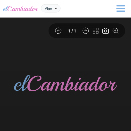
Vigo
1
/ 1