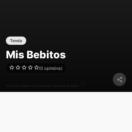
Tenda
Mis Bebitos
(0 opinións)
As imaxes poden estar suxeitas a dereitos de autor