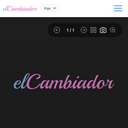
Vigo
1
/ 1