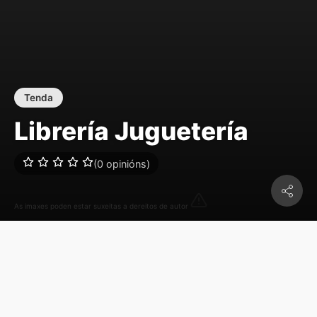
Tenda
Librería Juguetería
(0 opinións)
As imaxes poden estar suxeitas a dereitos de autor