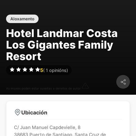
Aloxamento
Hotel Landmar Costa
Los Gigantes Family
Resort
5
(
1
opinións)
As imaxes poden estar suxeitas a dereitos de autor
Ubicación
C/ Juan Manuel Capdevielle, 8
38683
Puerto de Santiago
,
Santa Cruz de