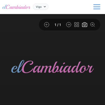
Vigo
1
/ 1