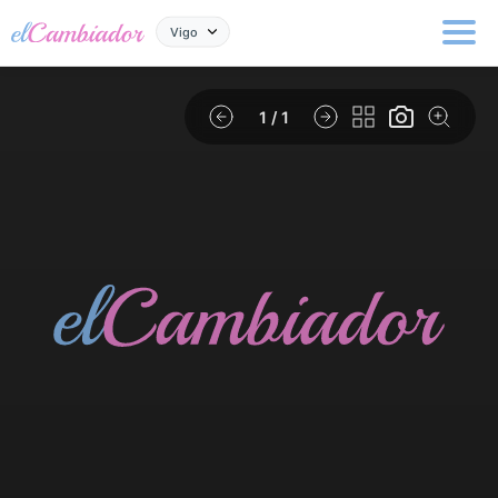
Vigo
1
/ 1