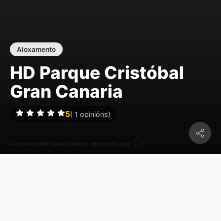
Aloxamento
HD Parque Cristóbal
Gran Canaria
5
(
1
opinións)
As imaxes poden estar suxeitas a dereitos de autor