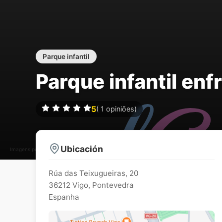
Parque infantil
Parque infantil enf
5
(
1
opiniões)
Ubicación
Imagens podem estar sujeitos a direitos de autor
Rúa das Teixugueiras, 20
36212
Vigo
,
Pontevedra
Espanha