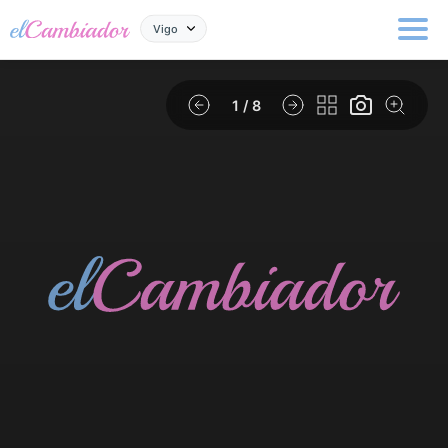
Vigo
1
/ 8