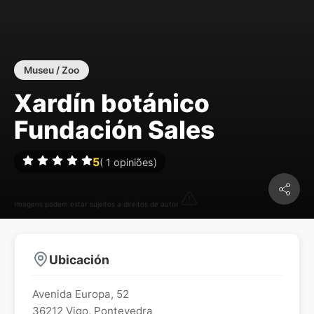
Museu / Zoo
Xardín botánico
Fundación Sales
5
(
1
opiniões)
Imagens podem estar sujeitos a direitos de autor
Ubicación
Avenida Europa, 52
36212
Vigo
,
Pontevedra