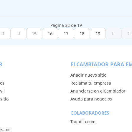
Página 32 de 19
15
16
17
18
19
R
ELCAMBIADOR PARA E
Añadir nuevo sitio
tos
Reclama tu empresa
vil
Anunciarse en elCambiador
sitio
Ayuda para negocios
COLABORADORES
Taquilla.com
les.me