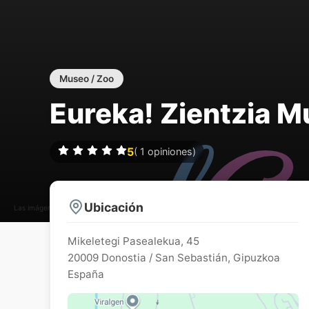
Museo / Zoo
Eureka! Zientzia 
5
(
1
opiniones)
Ubicación
Las imágenes pueden estar sujetas a derechos de autor
Mikeletegi Pasealekua, 45
20009
Donostia / San Sebastián
,
Gipuzkoa
España