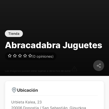
Tienda
Abracadabra Juguetes
(0 opiniones)
Las imágenes pueden estar sujetas a derechos de autor
Ubicación
Urbieta Kalea, 23
20006
Donostia / San Sebastián
,
Gipuzkoa