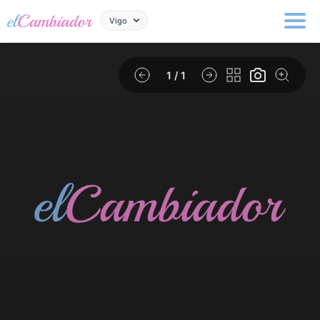
Vigo
1
/ 1